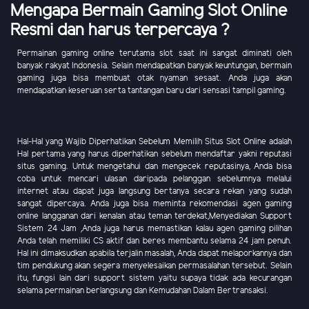
Mengapa Bermain Gaming Slot Online
Resmi dan harus terpercaya ?
Permainan gaming online terutama slot saat ini sangat diminati oleh
banyak rakyat Indonesia. Selain mendapatkan banyak keuntungan, bermain
gaming juga bisa membuat otak nyaman sesaat. Anda juga akan
mendapatkan keseruan serta tantangan baru dari sensasi tampil gaming.
Hal-Hal yang Wajib Diperhatikan Sebelum Memilih Situs Slot Online adalah
Hal pertama yang harus diperhatikan sebelum mendaftar yakni reputasi
situs gaming. Untuk mengetahui dan mengecek reputasinya, Anda bisa
coba untuk mencari ulasan daripada pelanggan sebelumnya melalui
internet atau dapat juga langsung bertanya secara rekan yang sudah
sangat dipercaya. Anda juga bisa meminta rekomendasi agen gaming
online langganan dari kenalan atau teman terdekat,Menyediakan Support
Sistem 24 Jam ,Anda juga harus memastikan kalau agen gaming pilihan
Anda telah memiliki CS aktif dan beres membantu selama 24 jam penuh.
Hal ini dimaksudkan apabila terjalin masalah, Anda dapat melaporkannya dan
tim pendukung akan segera menyelesaikan permasalahan tersebut. Selain
itu, fungsi lain dari support sistem yaitu supaya tidak ada kecurangan
selama permainan berlangsung dan Kemudahan Dalam Bertransaksi.