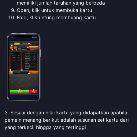
memiliki jumlah taruhan yang berbeda
Open, klik untuk membuka kartu
Fold, klik untung membuang kartu
3. Sesuai dengan nilai kartu yang didapatkan apabila
pemain menang berikut adalah susunan set kartu dari
yang terkecil hingga yang tertinggi