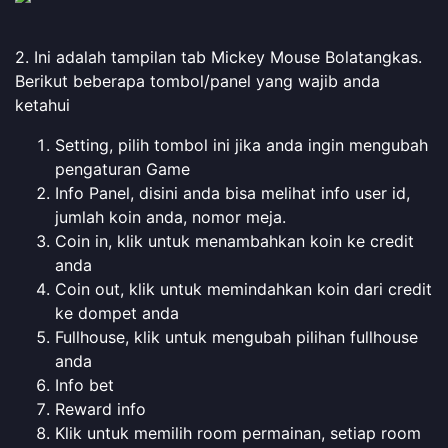
2. Ini adalah tampilan tab Mickey Mouse Bolatangkas.
Berikut beberapa tombol/panel yang wajib anda
ketahui
Setting, pilih tombol ini jika anda ingin mengubah
pengaturan Game
Info Panel, disini anda bisa melihat info user id,
jumlah koin anda, nomor meja.
Coin in, klik untuk menambahkan koin ke credit
anda
Coin out, klik untuk memindahkan koin dari credit
ke dompet anda
Fullhouse, klik untuk mengubah pilihan fullhouse
anda
Info bet
Reward info
Klik untuk memilih room permainan, setiap room