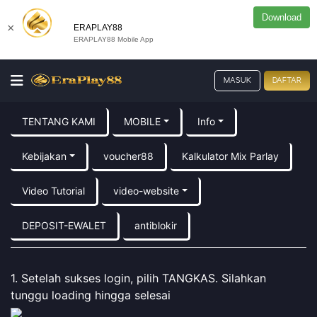
Download
×
ERAPLAY88
ERAPLAY88 Mobile App
MASUK
DAFTAR
TENTANG KAMI
MOBILE
Info
Kebijakan
voucher88
Kalkulator Mix Parlay
Video Tutorial
video-website
DEPOSIT-EWALET
antiblokir
1. Setelah sukses login, pilih TANGKAS. Silahkan
tunggu loading hingga selesai