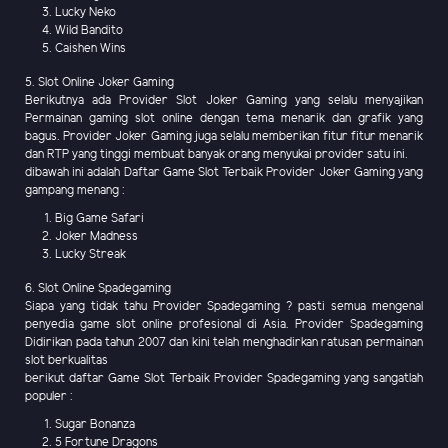
Lucky Neko
Wild Bandito
Caishen Wins
5. Slot Online Joker Gaming
Berikutnya ada Provider Slot Joker Gaming yang selalu menyajikan
Permainan gaming slot online dengan tema menarik dan grafik yang
bagus. Provider Joker Gaming juga selalu memberikan fitur fitur menarik
dan RTP yang tinggi membuat banyak orang menyukai provider satu ini.
dibawah ini adalah Daftar Game Slot Terbaik Provider Joker Gaming yang
gampang menang :
Big Game Safari
Joker Madness
Lucky Streak
6. Slot Online Spadegaming
Siapa yang tidak tahu Provider Spadegaming ? pasti semua mengenal
penyedia game slot online profesional di Asia. Provider Spadegaming
Didirikan pada tahun 2007 dan kini telah menghadirkan ratusan permainan
slot berkualitas
berikut daftar Game Slot Terbaik Provider Spadegaming yang sangatlah
populer :
Sugar Bonanza
5 Fortune Dragons