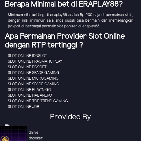
Berapa Minimal bet di ERAPLAY88?
Minimum nilai betting di eraplay88 adalah Rp 200 saja di permainan slot ,
dengan nilai minimum saja anda sudah bisa bermain dan memenangkan
jackpot di berbagai permain slot populer di eraplay88.
Apa Permainan Provider Slot Online
dengan RTP tertinggi ?
SLOT ONLINE IDNSLOT
SLOT ONLINE PRAGMATIC PLAY
SLOT ONLINE PGSOFT
SLOT ONLINE SPADE GAMING
SLOT ONLINE MICROGAMING
SLOT ONLINE SPADE GAMING
SLOT ONLINE PLAY'N GO
SLOT ONLINE HABANERO
SLOT ONLINE TOP TREND GAMING
SLOT ONLINE JDB
Provided By