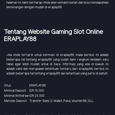
halaman ini, kami berharap Anda akan semakin betah dan bisa mendapatkan
kemenangan dengan mudah di eraplay88
Tentang Website Gaming Slot Online
ERAPLAY88
Jika Anda tertarik untuk bermain di eraplay88, maka berikut ini adalah
beberapa hal tentang eraplay88 yang sudah kami rangkum kedalam satu
tabel agar lebih mudah untuk di baca. Informasi yang ada di bawah ini
adalah valid dan merupakan ketentuan terbaru dari eraplay88, berikut ini
adalah beberapa hal tentang eraplay88 dan ketentuan yang perlu di patuhi.
Situs
ERAPLAY88
Minimal Deposit
IDR 15.000
Minimal Withdraw
IDR 25.000
Metode Deposit
Transfer Bank, E-Wallet, Pulsa, Voucher88, DLL