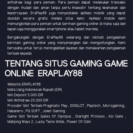
withdraw bagi para pemain. Para pemain dapat melakukan transaksi
dengan mudah dan aman tanpa perlu khawatir tentang keamanan dan
kepercayaan. EraPlay88 juga menyediakan aplikasi mobile yang dapat
diunduh secara gratis melalui situs kami. Aplikasi mobile kami
memungkinkan para pemain untuk bermain gaming online di mana saja dan
kapan saja menggunakan smartphone atau tablet mereka.
Bergabunglah dengan EraPlay88 sekarang dan nikmati pengalaman
bermain gaming online yang menyenangkan dan menguntungkan. Kami
berusaha untuk terus meningkatkan layanan dan menawarkan pengalaman
terbaik kepada
TENTANG SITUS GAMING GAME
ONLINE ERAPLAY88
Website ERAPLAY88
Mata Uang Indonesian Rupiah (IDR)
Min Deposit 5.000 IDR
Min Withdraw 25.000 IDR
Provider Slot Terbaik Pragmatic Play , IDNSLOT , Playtech , Microgaming ,
Habanero , PG SOFT , Joker Gaming
Game Slot Terbaik Gates Of Olympus , Starlight Princess , Koi Gate ,
Mahjong Ways 2 , Lucky Twins Wilds , Power Of Odin