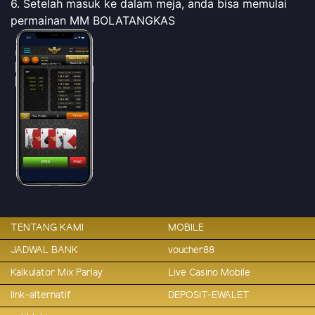
6. Setelah masuk ke dalam meja, anda bisa memulai
permainan MM BOLATANGKAS
TENTANG KAMI
MOBILE
JADWAL BANK
voucher88
Kalkulator Mix Parlay
Live Casino Mobile
link-alternatif
DEPOSIT-EWALET