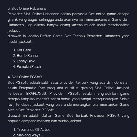
3. Slot Online Habanero
Provider Slot Online Habanero adalah penyedia Slot online game dengan
grafik yang bagus sehingga anda akan nyaman memainkannya. Game dari
Habanero juga dikenal banyak orang karena mudah untuk mendapatkan
jackpot
dibawah ini adalah Daftar Game Slot Terbaik Provider Habanero yang
mudah jackpot :
Koi Gate
Bomb Runner
Loony Blox
Pumpkin Patch
4. Slot Online PGSoft
Slot PGSoft adalah salah satu provider terbaik yang ada di Indonesia ,
selain Pragmatic Play yang ada di situs gaming Slot Online Jackpot
Terbesar ERAPLAY88. Provider PGSoft selalu menghadirkan game
dengan tampilan imersift serta bonus yang sangat menguntungkan. Selain
itu , terdapat jackpot yang bisa anda menangkan bila memainkan Game
Mesin Slot Provider PGSoft
dibawah ini adalah Daftar Game Slot Terbaik Provider PGSoft yang
populer gampang menang dan mudah jackpot :
Treasures Of Aztec
Mahjong Ways 2