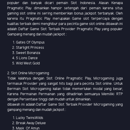
populer dan banyak dicari pemain Slot Indonesia. Alasan Kenapa
Pragmatic Play dimainkan hampir setengah dari pemain karena situs
gaming slot online ini sering memberikan bonus jackpot terbanyak. Oleh
karena itu Pragmatic Play merupakan Game slot terpercaya dengan
kualitas terbaik demi menghibur para pecinta game slot online.dibawah ini
adalah Daftar Game Slot Terbaik Provider Pragmatic Play yang populer
Gampang menang dan mudah jackpot :
Gates Of Olympus
Starlight Princess
Sweet Bonanza
5 Lions Dance
Wild West Gold
2. Slot Online Microgaming
Tidak kalahnya dengan Slot Online Pragmatic Play, Microgaming juga
termasuk Provider yang sangat hits bagi para pecinta Slot online. Untuk
Bermain Slot Microgaming kalian tidak memerlukan modal yang besar,
Karena Permainan Permainan yang dihadirkan semuanya Memiliki RTP
dengan Persentase tinggi dah mudah untuk dimainkan.
dibawah ini adalah Daftar Game Slot Terbaik Provider Microgaming yang
gampang menang dan mudah jackpot :
Lucky TwinsWilds
Break Away Deluxe
Mask Of Amun