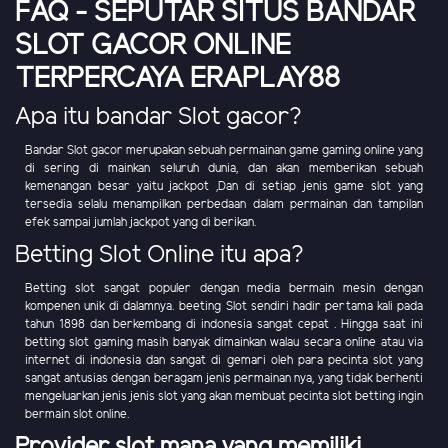
FAQ - SEPUTAR SITUS BANDAR
SLOT GACOR ONLINE
TERPERCAYA ERAPLAY88
Apa itu bandar Slot gacor?
Bandar Slot gacor merupakan sebuah permainan game gaming online yang
di sering di mainkan seluruh dunia, dan akan memberikan sebuah
kemenangan besar yaitu jackpot ,Dan di setiap jenis game slot yang
tersedia selalu menampilkan perbedaan dalam permainan dan tampilan
efek sampai jumlah jackpot yang di berikan.
Betting Slot Online itu apa?
Betting slot sangat populer dengan media bermain mesin dengan
kompenen unik di dalamnya. beeting Slot sendiri hadir pertama kali pada
tahun 1898 dan berkembang di indonesia sangat cepat . Hingga saat ini
betting slot gaming masih banyak dimainkan walau secara online atau via
internet di indonesia dan sangat di gemari oleh para pecinta slot yang
sangat antusias dengan beragam jenis permainan nya, yang tidak berhenti
mengeluarkan jenis jenis slot yang akan membuat pecinta slot betting ingin
bermain slot online.
Provider slot mana yang memiliki