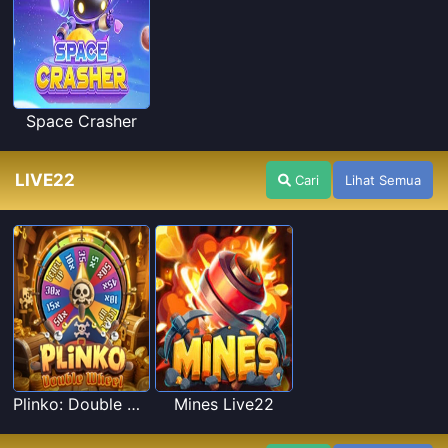
Space Crasher
LIVE22
Cari
Lihat Semua
Plinko: Double Wheel Live22
Mines Live22