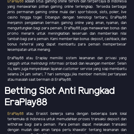
EraPlay88
adalah situs gaming online terkini dan terpercaya di Indonesia
yang menawarkan pilihan gaming online terlengkap. Tersedia berbagai
jenis permainan gaming online mulai dari sportsbook, slots, poker, live
casino hingga togel. Dibangun dengan teknologi terbaru, EraPlay88
menjamin pengalaman bermain gaming online yang aman, nyaman, dan
menguntungkan bagi para pemain. EraPlay88 juga menawarkan bonus dan
promo menarik untuk meningkatkan keseruan dan memberikan nilai
tambah bagi para pemain. Kami memberikan bonus deposit, cashback, dan
bonus referral yang dapat membantu para pemain memperbesar
kesempatan untuk menang.
EraPlay88 atau Eraplay memiliki sistem keamanan dan privasi yang
canggih untuk melindungi informasi pribadi dan keuangan member. Selain
itu, kami juga menyediakan layanan customer servise yang siap membantu
selama 24 jam sehari, 7 hari seminggu jika member memiliki pertanyaan
atau masalah saat bermain di EraPlay88.
Betting Slot Anti Rungkad
EraPlay88
EraPlay88
atau Eraslot bekerja sama dengan beberapa bank lokal
terkemuka di Indonesia untuk memudahkan proses transaksi deposit dan
withdraw bagi para pemain. Para pemain dapat melakukan transaksi
dengan mudah dan aman tanpa perlu khawatir tentang keamanan dan