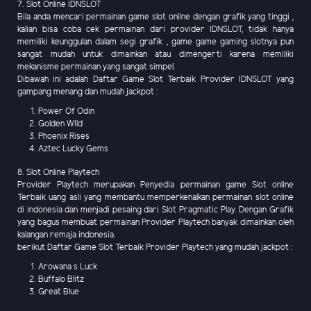
7. Slot Online IDNSLOT
Bila anda mencari permainan game slot online dengan grafik yang tinggi ,
kalian bisa coba cek permainan dari provider IDNSLOT, tidak hanya
memiliki keunggulan dalam segi grafik , game game gaming slotnya pun
sangat mudah untuk dimainkan atau dimengerti karena memiliki
mekanisme permainan yang sangat simpel.
Dibawah ini adalah Daftar Game Slot Terbaik Provider IDNSLOT yang
gampang menang dan mudah jackpot :
Power Of Odin
Golden WIld
Phoenix Rises
Aztec Lucky Gems
8. Slot Online Playtech
Provider Playtech merupakan Penyedia permainan game Slot online
Terbaik uang asli yang membantu memperkenalkan permainan slot online
di indonesia dan menjadi pesaing dari Slot Pragmatic Play. Dengan Grafik
yang bagus membuat permainan Provider Playtech banyak dimainkan oleh
kalangan remaja indonesia.
berikut Daftar Game Slot Terbaik Provider Playtech yang mudah jackpot :
Arowana s Luck
Buffalo Blitz
Great Blue