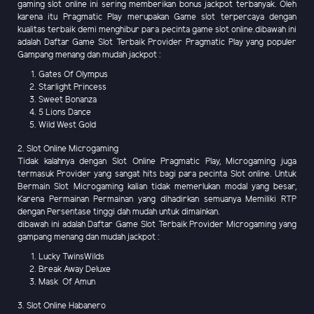
gaming slot online ini sering memberikan bonus jackpot terbanyak. Oleh
karena itu Pragmatic Play merupakan Game slot terpercaya dengan
kualitas terbaik demi menghibur para pecinta game slot online.dibawah ini
adalah Daftar Game Slot Terbaik Provider Pragmatic Play yang populer
Gampang menang dan mudah jackpot :
Gates Of Olympus
Starlight Princess
Sweet Bonanza
5 Lions Dance
Wild West Gold
2. Slot Online Microgaming
Tidak kalahnya dengan Slot Online Pragmatic Play, Microgaming juga
termasuk Provider yang sangat hits bagi para pecinta Slot online. Untuk
Bermain Slot Microgaming kalian tidak memerlukan modal yang besar,
Karena Permainan Permainan yang dihadirkan semuanya Memiliki RTP
dengan Persentase tinggi dah mudah untuk dimainkan.
dibawah ini adalah Daftar Game Slot Terbaik Provider Microgaming yang
gampang menang dan mudah jackpot :
Lucky TwinsWilds
Break Away Deluxe
Mask Of Amun
3. Slot Online Habanero