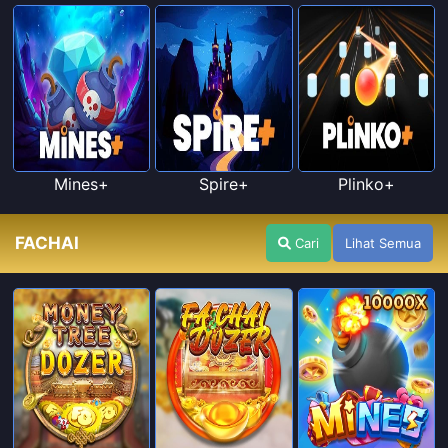
Mines+
Spire+
Plinko+
FACHAI
Cari
Lihat Semua