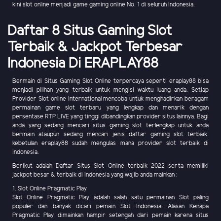
kini slot online menjadi game gaming online No. 1 di seluruh Indonesia.
Daftar 8 Situs Gaming Slot
Terbaik & Jackpot Terbesar
Indonesia Di ERAPLAY88
Bermain di Situs Gaming Slot Online terpercaya seperti eraplay88 bisa
menjadi pilihan yang terbaik untuk mengisi waktu luang anda. Setiap
Provider Slot online International mencoba untuk menghadirkan beragam
permainan game slot terbaru yang lengkap dan menarik dengan
persentase RTP LIVE yang tinggi dibandingkan provider situs lainnya. Bagi
anda yang sedang mencari situs gaming slot terlengkap untuk anda
bermain ataupun sedang mencari jenis daftar gaming slot terbaik.
kebetulan eraplay88 sudah mengulas mana provider slot terbaik di
indonesia.
Berikut adalah Daftar Situs Slot Online terbaik 2022 serta memiliki
jackpot besar & terbaik di Indonesia yang wajib anda mainkan :
1. Slot Online Pragmatic Play
Slot Online Pragmatic Play adalah salah satu permainan Slot paling
populer dan banyak dicari pemain Slot Indonesia. Alasan Kenapa
Pragmatic Play dimainkan hampir setengah dari pemain karena situs