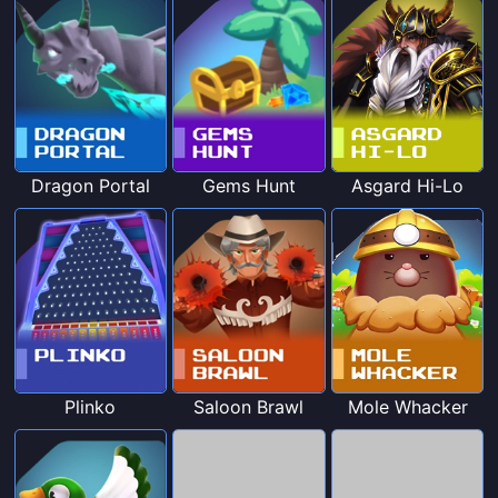
Dragon Portal
Gems Hunt
Asgard Hi-Lo
Plinko
Saloon Brawl
Mole Whacker