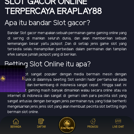
SLOT GACOR ONLINE
TERPERCAYA ERAPLAY88
Apa itu bandar Slot gacor?
Bandar Slot gacor merupakan sebuah permainan game gaming online yang
di sering di mainkan seluruh dunia, dan akan memberikan sebuah
kemenangan besar yaitu jackpot ,Dan di setiap jenis game slot yang
tersedia selalu menampilkan perbedaan dalam permainan dan tampilan
efek sampai jumlah jackpot yang di berikan.
Betting Slot Online itu apa?
Betting slot sangat populer dengan media bermain mesin dengan
kompenen unik di dalamnya. beeting Slot sendiri hadir pertama kali pada
tahun 1898 dan berkembang di indonesia sangat cepat . Hingga saat ini
betting slot gaming masih banyak dimainkan walau secara online atau via
internet di indonesia dan sangat di gemari oleh para pecinta slot yang
sangat antusias dengan beragam jenis permainan nya, yang tidak berhenti
mengeluarkan jenis jenis slot yang akan membuat pecinta slot betting ingin
bermain slot online.
Provider slot mana yang memiliki
BERANDA
DAFTAR
PROMOSI
LIVE CHAT
peluang menang terbaik?