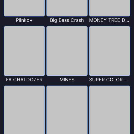
Plinko+
Big Bass Crash
MONEY TREE DOZER
FA CHAI DOZER
MINES
SUPER COLOR GAME