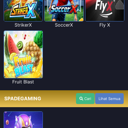
StrikerX
SoccerX
Fly X
Fruit Blast
SPADEGAMING
Cari
Lihat Semua