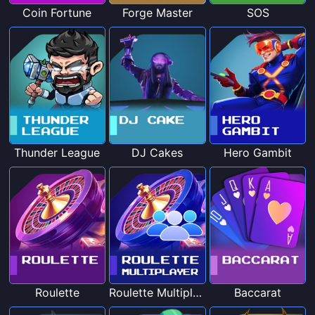
Coin Fortune
Forge Master
SOS
Thunder League
DJ Cakes
Hero Gambit
Roulette
Roulette Multiplayer
Baccarat